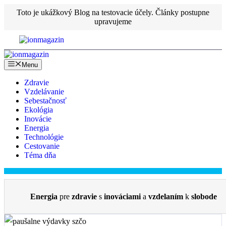
Preskočiť
Toto je ukážkový Blog na testovacie účely. Články postupne
na
upravujeme
obsah
Menu
Zdravie
Vzdelávanie
Sebestačnosť
Ekológia
Inovácie
Energia
Technológie
Cestovanie
Téma dňa
Energia
pre
zdravie
s
inováciami
a
vzdelaním
k
slobode