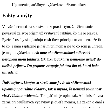
Uplatnenie paušálnych výdavkov u živnostníkov
Fakty a mýty
Vo všeobecnosti sa stretávame v praxi s tým, že živnostníci
považujú za svoj príjem už vystavenú faktúru, čo nie je pravda.
Fyzické osoby si uplatňujú
cash flow
princíp a to znamená, že iba
to čo je nám zaplatené je našim príjmom a iba to čo som ja uhradil,
je mojim výdavkom.
Ak mne ako živnostníkovi odberateľ
nezaplatil moju faktúru, tak takúto faktúru nemôžme uviesť do
našich príjmov. Do príjmov vstupuje faktúra iba tá, ktorá bola
uhradená.
Ďalší mýtus s ktorým sa stretávame je, že ak si živnostnici
uplatňujú paušálne výdavky, tak si myslia, že nemajú povinnosť
viesť, žiadnu evidenciu.
To opäť nie je uplne tak. Administrátivna
záťaž pri paušálnych výdavkov je oveľa menšia, ale zákon o daní z