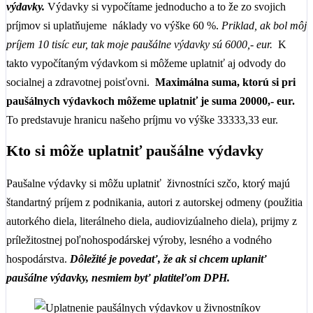
výdavky.
Výdavky si vypočítame jednoducho a to že zo svojich
príjmov si uplatňujeme náklady vo výške 60 %.
Priklad, ak bol môj
príjem 10 tisíc eur, tak moje paušálne výdavky sú 6000,- eur.
K
takto vypočítaným výdavkom si môžeme uplatniť aj odvody do
socialnej a zdravotnej poisťovni.
Maximálna suma, ktorú si pri
paušálnych výdavkoch môžeme uplatniť je suma 20000,- eur.
To predstavuje hranicu našeho príjmu vo výške 33333,33 eur.
Kto si môže uplatniť paušálne výdavky
Paušalne výdavky si môžu uplatniť živnostníci szčo, ktorý majú
štandartný príjem z podnikania, autori z autorskej odmeny (použitia
autorkého diela, literálneho diela, audiovizúalneho diela), prijmy z
príležitostnej poľnohospodárskej výroby, lesného a vodného
hospodárstva.
Dôležité je povedať, že ak si chcem uplaniť
paušálne výdavky, nesmiem byť platiteľom DPH.