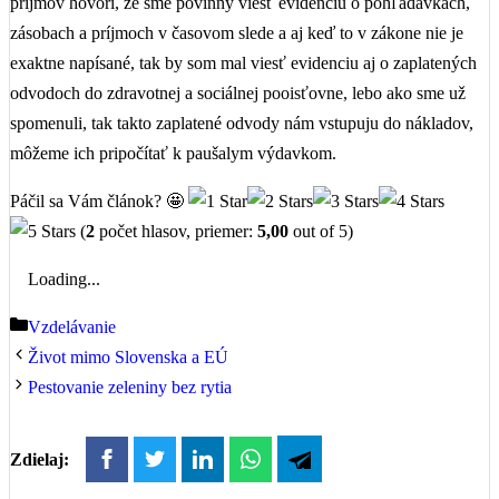
príjmov hovorí, že sme povinný viesť evidenciu o pohľadávkach,
zásobach a príjmoch v časovom slede a aj keď to v zákone nie je
exaktne napísané, tak by som mal viesť evidenciu aj o zaplatených
odvodoch do zdravotnej a sociálnej pooisťovne, lebo ako sme už
spomenuli, tak takto zaplatené odvody nám vstupuju do nákladov,
môžeme ich pripočítať k paušalym výdavkom.
Páčil sa Vám článok? 🤩
(
2
počet hlasov, priemer:
5,00
out of 5)
Loading...
Kategórie
Vzdelávanie
Život mimo Slovenska a EÚ
Pestovanie zeleniny bez rytia
Zdielaj: