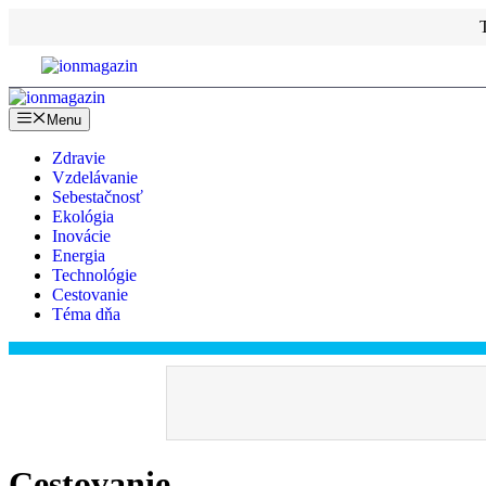
Preskočiť
na
obsah
Menu
Zdravie
Vzdelávanie
Sebestačnosť
Ekológia
Inovácie
Energia
Technológie
Cestovanie
Téma dňa
Cestovanie