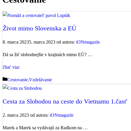
Život mimo Slovenska a EÚ
8. marca 2023
5. marca 2023
od autora:
iONmagazín
Dá sa žiť slobodnejšie v krajinách mimo EÚ? …
čítať viac
Kategórie
Cestovanie
,
Vzdelávanie
Cesta za Slobodou na ceste do Vietnamu 1.časť
2. marca 2023
od autora:
iONmagazín
Marek a Marek sa vydávajú za Radkom na …