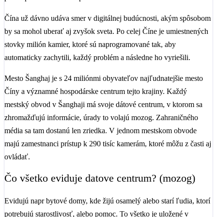
Čína už dávno udáva smer v digitálnej budúcnosti, akým spôsobom
by sa mohol uberať aj zvyšok sveta. Po celej Číne je umiestnených
stovky milión kamier, ktoré sú naprogramované tak, aby
automaticky zachytili, každý problém a následne ho vyriešili.
Mesto Šanghaj je s 24 miliónmi obyvateľov najľudnatejšie mesto
Číny a významné hospodárske centrum tejto krajiny. Každý
mestský obvod v Šanghaji má svoje dátové centrum, v ktorom sa
zhromažďujú informácie, úrady to volajú mozog. Zahraničného
média sa tam dostanú len zriedka. V jednom mestskom obvode
majú zamestnanci prístup k 290 tisíc kamerám, ktoré môžu z časti aj
ovládať.
Čo všetko eviduje datove centrum? (mozog)
Evidujú napr bytové domy, kde žijú osamelý alebo starí ľudia, ktorí
potrebujú starostlivosť, alebo pomoc. To všetko je uložené v