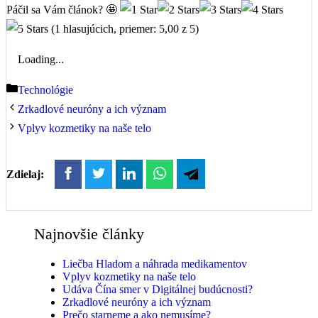
Páčil sa Vám článok? 🤩
(1 hlasujúcich, priemer: 5,00 z 5)
Loading...
Kategórie
Technológie
Zrkadlové neuróny a ich význam
Vplyv kozmetiky na naše telo
Zdielaj:
Najnovšie články
Liečba Hladom a náhrada medikamentov
Vplyv kozmetiky na naše telo
Udáva Čína smer v Digitálnej budúcnosti?
Zrkadlové neuróny a ich význam
Prečo starneme a ako nemusíme?