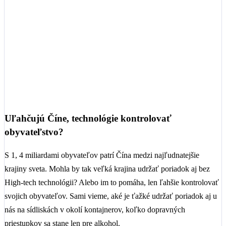
Uľahčujú Číne, technológie kontrolovať
obyvateľstvo?
S 1, 4 miliardami obyvateľov patrí Čína medzi najľudnatejšie
krajiny sveta. Mohla by tak veľká krajina udržať poriadok aj bez
High-tech technológii? Alebo im to pomáha, len ľahšie kontrolovať
svojich obyvateľov. Sami vieme, aké je ťažké udržať poriadok aj u
nás na sídliskách v okolí kontajnerov, koľko dopravných
priestupkov sa stane len pre alkohol.