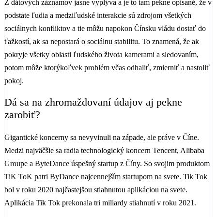
Z dátových záznamov jasne vyplýva a je to tam pekne opísané, že v
podstate ľudia a medziľudské interakcie sú zdrojom všetkých
sociálnych konfliktov a tie môžu napokon Čínsku vládu dostať do
ťažkostí, ak sa nepostará o sociálnu stabilitu. To znamená, že ak
pokryje všetky oblasti ľudského života kamerami a sledovaním,
potom môže ktorýkoľvek problém včas odhaliť, zmierniť a nastoliť
pokoj.
Dá sa na zhromaždovaní údajov aj pekne
zarobiť?
Gigantické koncerny sa nevyvinuli na západe, ale práve v Číne.
Medzi najväčšie sa radia technologický koncern Tencent, Alibaba
Groupe a ByteDance úspešný startup z Číny. So svojim produktom
TiK ToK patri ByDance najcennejším startupom na svete. Tik Tok
bol v roku 2020 najčastejšou stiahnutou aplikáciou na svete.
Aplikácia Tik Tok prekonala tri miliardy stiahnutí v roku 2021.