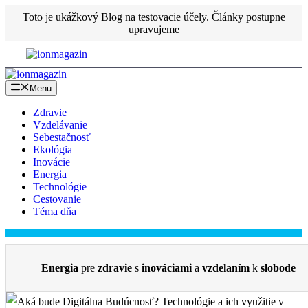
Preskočiť
Toto je ukážkový Blog na testovacie účely. Články postupne
na
upravujeme
obsah
Menu
Zdravie
Vzdelávanie
Sebestačnosť
Ekológia
Inovácie
Energia
Technológie
Cestovanie
Téma dňa
Energia
pre
zdravie
s
inováciami
a
vzdelaním
k
slobode