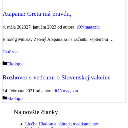
Atapana: Greta má pravdu,
4. mája 2023
27. januára 2023
od autora:
iONmagazín
Etnológ Mnislav Zelený Atapana sa na začiatku septembra …
čítať viac
Kategórie
Ekológia
Rozhovor s vedcami o Slovenskej vakcíne
14. februára 2021
od autora:
iONmagazín
Kategórie
Ekológia
Najnovšie články
Liečba Hladom a náhrada medikamentov