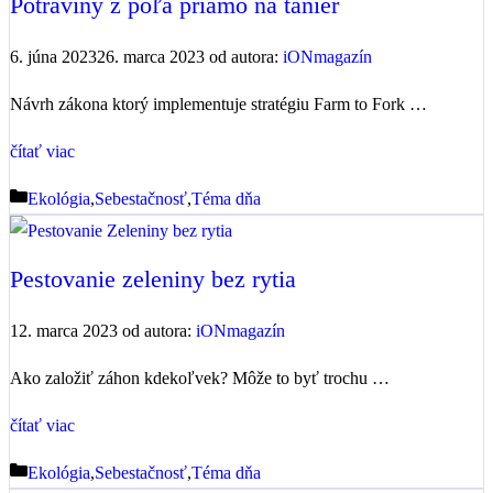
Potraviny z poľa priamo na tanier
6. júna 2023
26. marca 2023
od autora:
iONmagazín
Návrh zákona ktorý implementuje stratégiu Farm to Fork …
čítať viac
Kategórie
Ekológia
,
Sebestačnosť
,
Téma dňa
Pestovanie zeleniny bez rytia
12. marca 2023
od autora:
iONmagazín
Ako založiť záhon kdekoľvek? Môže to byť trochu …
čítať viac
Kategórie
Ekológia
,
Sebestačnosť
,
Téma dňa