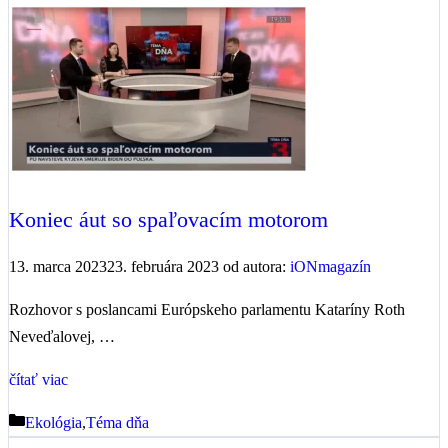
Koniec áut so spaľovacím motorom
13. marca 2023
23. februára 2023
od autora:
iONmagazín
Rozhovor s poslancami Európskeho parlamentu Kataríny Roth
Neveďalovej, …
čítať viac
Kategórie
Ekológia
,
Téma dňa