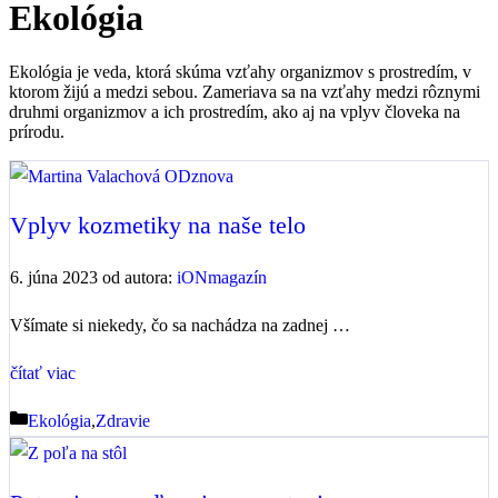
Ekológia
Ekológia je veda, ktorá skúma vzťahy organizmov s prostredím, v
ktorom žijú a medzi sebou. Zameriava sa na vzťahy medzi rôznymi
druhmi organizmov a ich prostredím, ako aj na vplyv človeka na
prírodu.
Vplyv kozmetiky na naše telo
6. júna 2023
od autora:
iONmagazín
Všímate si niekedy, čo sa nachádza na zadnej …
čítať viac
Kategórie
Ekológia
,
Zdravie