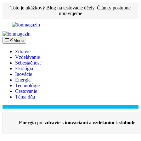
Preskočiť
Toto je ukážkový Blog na testovacie účely. Články postupne
na
upravujeme
obsah
Menu
Zdravie
Vzdelávanie
Sebestačnosť
Ekológia
Inovácie
Energia
Technológie
Cestovanie
Téma dňa
Energia
pre
zdravie
s
inováciami
a
vzdelaním
k
slobode