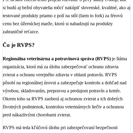
si budú aj bežní obyvatelia môcť nakúpiť slovenské, kvalitné, ako aj
testované produkty priamo z polí na stôl (farm to fork) za férovú
cenu bez úžerníckej marže, ktorú si nahadzujú na produkty
zahraničné reťazce.
Čo je RVPS?
Regionálna veterinárna a potravinová správa (RVPS)
je štátna
organizácia, ktorá má za úlohu zabezpečovať ochranu zdravia
zvierat a ochranu verejného zdravia v oblasti potravín. RVPS
pôsobí na regionálnej úrovni a zabezpečuje kontrolu a dohľad nad
výrobou, skladovaním, prepravou a predajom potravín a krmív.
Okrem toho sa RVPS zaoberá aj ochranou zvierat a ich dobrých
životných podmienok, kontrolou veterinárnych liečiv a ochranou
pred nákazlivými chorobami zvierat.
RVPS má teda kľúčovú úlohu pri zabezpečovaní bezpečnosti