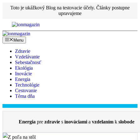
Preskočiť
Toto je ukážkový Blog na testovacie účely. Články postupne
na
upravujeme
obsah
Menu
Zdravie
Vzdelávanie
Sebestačnosť
Ekológia
Inovácie
Energia
Technológie
Cestovanie
Téma dňa
Energia
pre
zdravie
s
inováciami
a
vzdelaním
k
slobode