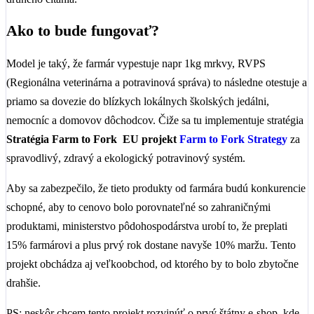
Ako to bude fungovať?
Model je taký, že farmár vypestuje napr 1kg mrkvy, RVPS
(Regionálna veterinárna a potravinová správa) to následne otestuje a
priamo sa dovezie do blízkych lokálnych školských jedálni,
nemocníc a domovov dôchodcov. Čiže sa tu implementuje stratégia
Stratégia Farm to Fork EU projekt
Farm to Fork Strategy
za
spravodlivý, zdravý a ekologický potravinový systém.
Aby sa zabezpečilo, že tieto produkty od farmára budú konkurencie
schopné, aby to cenovo bolo porovnateľné so zahraničnými
produktami, ministerstvo pôdohospodárstva urobí to, že preplati
15% farmárovi a plus prvý rok dostane navyše 10% maržu. Tento
projekt obchádza aj veľkoobchod, od ktorého by to bolo zbytočne
drahšie.
PS: neskôr chcem tento projekt rozvinúť o prvý štátny e-shop, kde