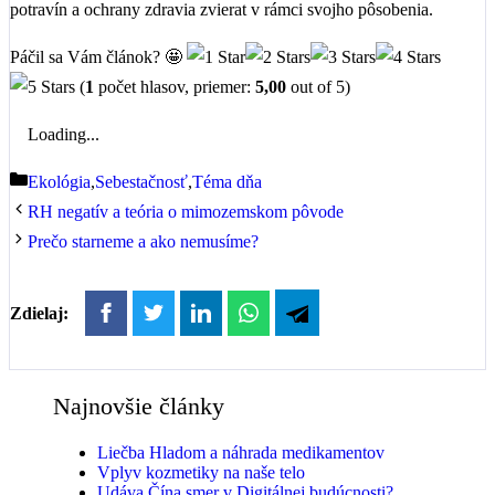
potravín a ochrany zdravia zvierat v rámci svojho pôsobenia.
Páčil sa Vám článok? 🤩
(
1
počet hlasov, priemer:
5,00
out of 5)
Loading...
Kategórie
Ekológia
,
Sebestačnosť
,
Téma dňa
RH negatív a teória o mimozemskom pôvode
Prečo starneme a ako nemusíme?
Zdielaj:
Najnovšie články
Liečba Hladom a náhrada medikamentov
Vplyv kozmetiky na naše telo
Udáva Čína smer v Digitálnej budúcnosti?