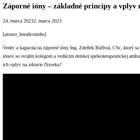
Záporné ióny – základné princípy a vplyv 
24. marca 2023
2. marca 2023
[aioseo_breadcrumbs]
Vedec a kapacita na záporné ióny Ing. Zdeňek Buřival, CSc, ktorý sa 
iónov so svojím kolegom a vedúcim detskej speleoterapeutickej ambu
ich vplyv na zdravie človeka?