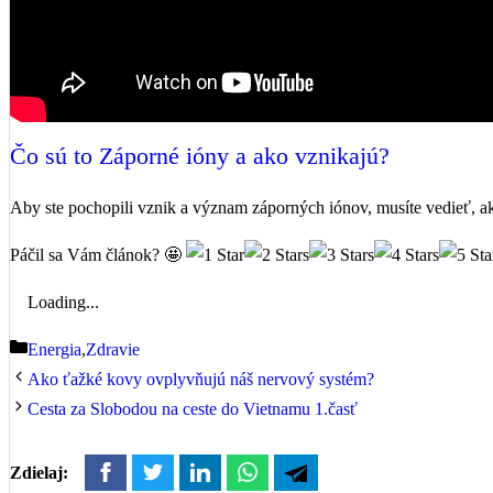
Čo sú to Záporné ióny a ako vznikajú?
Aby ste pochopili vznik a význam záporných iónov, musíte vedieť, 
Páčil sa Vám článok? 🤩
Loading...
Kategórie
Energia
,
Zdravie
Ako ťažké kovy ovplyvňujú náš nervový systém?
Cesta za Slobodou na ceste do Vietnamu 1.časť
Zdielaj: