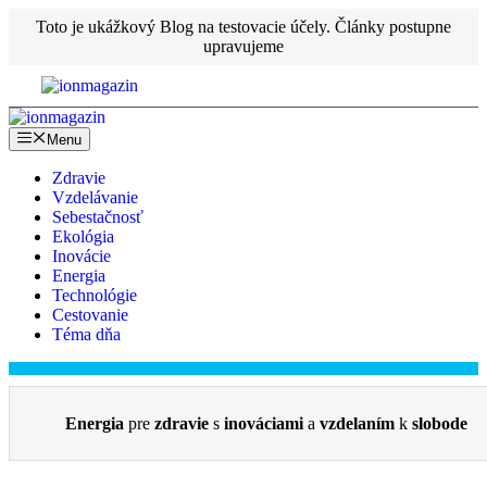
Preskočiť
Toto je ukážkový Blog na testovacie účely. Články postupne
na
upravujeme
obsah
Menu
Zdravie
Vzdelávanie
Sebestačnosť
Ekológia
Inovácie
Energia
Technológie
Cestovanie
Téma dňa
Energia
pre
zdravie
s
inováciami
a
vzdelaním
k
slobode