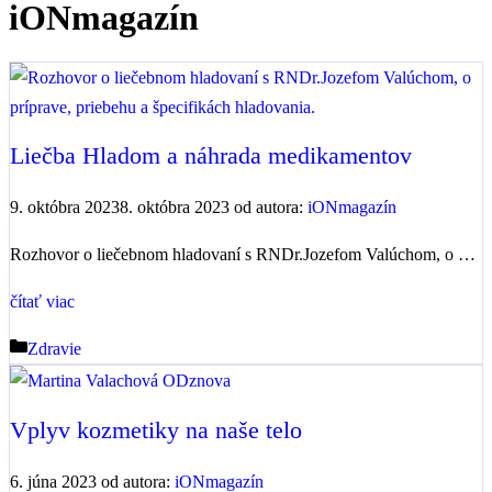
iONmagazín
Liečba Hladom a náhrada medikamentov
9. októbra 2023
8. októbra 2023
od autora:
iONmagazín
Rozhovor o liečebnom hladovaní s RNDr.Jozefom Valúchom, o …
čítať viac
Kategórie
Zdravie
Vplyv kozmetiky na naše telo
6. júna 2023
od autora:
iONmagazín