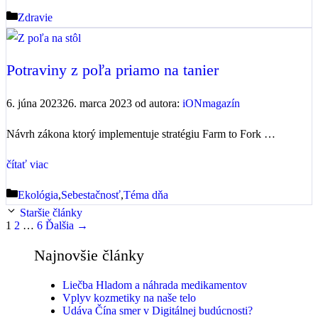
Kategórie
Zdravie
Potraviny z poľa priamo na tanier
6. júna 2023
26. marca 2023
od autora:
iONmagazín
Návrh zákona ktorý implementuje stratégiu Farm to Fork …
čítať viac
Kategórie
Ekológia
,
Sebestačnosť
,
Téma dňa
Staršie články
Stránka
Stránka
Stránka
1
2
…
6
Ďalšia
→
Najnovšie články
Liečba Hladom a náhrada medikamentov
Vplyv kozmetiky na naše telo
Udáva Čína smer v Digitálnej budúcnosti?