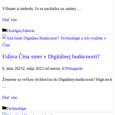
Všímate si niekedy, čo sa nachádza na zadnej …
čítať viac
Kategórie
Ekológia
,
Zdravie
Udáva Čína smer v Digitálnej budúcnosti?
6. júna 2023
2. mája 2023
od autora:
iONmagazín
Ženieme sa veľkou rýchlosťou do Digitálnej budúcnosti? High-tech
…
čítať viac
Kategórie
Technológie