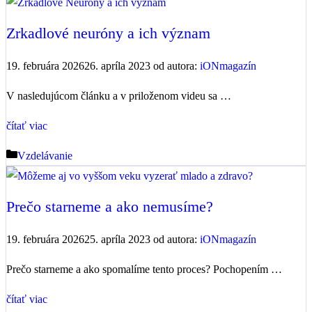
Zrkadlové neuróny a ich význam
19. februára 2026
26. apríla 2023
od autora:
iONmagazín
V nasledujúcom článku a v priloženom videu sa …
čítať viac
Kategórie
Vzdelávanie
Prečo starneme a ako nemusíme?
19. februára 2026
25. apríla 2023
od autora:
iONmagazín
Prečo starneme a ako spomalíme tento proces? Pochopením …
čítať viac