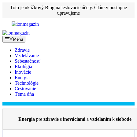
Preskočiť
Toto je ukážkový Blog na testovacie účely. Články postupne
na
upravujeme
obsah
Menu
Zdravie
Vzdelávanie
Sebestačnosť
Ekológia
Inovácie
Energia
Technológie
Cestovanie
Téma dňa
Energia
pre
zdravie
s
inováciami
a
vzdelaním
k
slobode