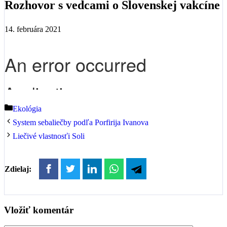
Rozhovor s vedcami o Slovenskej vakcíne
14. februára 2021
Kategórie
Ekológia
System sebaliečby podľa Porfirija Ivanova
Liečivé vlastnosťi Soli
Zdielaj:
Vložiť komentár