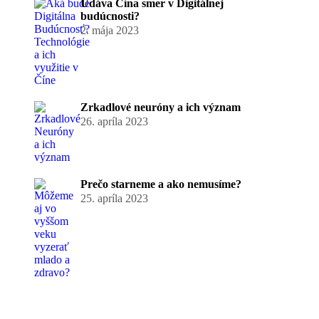
Udáva Čína smer v Digitálnej
budúcnosti?
2. mája 2023
Zrkadlové neuróny a ich význam
26. apríla 2023
Prečo starneme a ako nemusíme?
25. apríla 2023