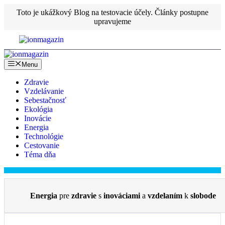
Preskočiť
Toto je ukážkový Blog na testovacie účely. Články postupne
na
upravujeme
obsah
Menu
Zdravie
Vzdelávanie
Sebestačnosť
Ekológia
Inovácie
Energia
Technológie
Cestovanie
Téma dňa
Energia
pre
zdravie
s
inováciami
a
vzdelaním
k
slobode