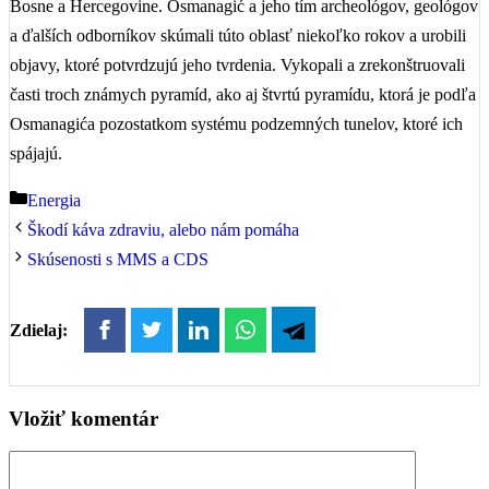
Bosne a Hercegovine. Osmanagić a jeho tím archeológov, geológov
a ďalších odborníkov skúmali túto oblasť niekoľko rokov a urobili
objavy, ktoré potvrdzujú jeho tvrdenia. Vykopali a zrekonštruovali
časti troch známych pyramíd, ako aj štvrtú pyramídu, ktorá je podľa
Osmanagića pozostatkom systému podzemných tunelov, ktoré ich
spájajú.
Kategórie
Energia
Škodí káva zdraviu, alebo nám pomáha
Skúsenosti s MMS a CDS
Zdielaj:
Vložiť komentár
Komentár