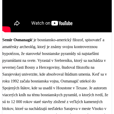
Semir Osmanagić
je bosniansko-americký filozof, spisovateľ a
amatérsky archeológ, ktorý je známy svojou kontroverznou
hypotézou, že staroveké bosnianske pyramídy sú najstaršími
pyramídami na svete. Vyrastal v Srebreníku, ktorý sa nachádza v
severnej časti Bosny a Hercegoviny, študoval filozofiu na
Sarajevskej univerzite, kde absolvoval štúdium umenia. Keď sa v
roku 1992 začala bosnianska vojna, Osmanagić utiekol do
Spojených štátov, kde sa usadil v Houstone v Texase. Je autorom
viacerých kníh na tému bosnianskych pyramíd, o ktorých tvrdí, že
sú to 12 000 rokov staré stavby zložené z veľkých kamenných
blokov, ktoré sa nachádzajú neďaleko Sarajeva v meste Visoko v