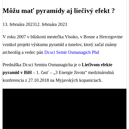
Môžu mať pyramídy aj liečivý efekt ?
13. februára 2023
12. februára 2023
V roku 2007 v blízkosti mestečka Visoko, v Bosne a Hercegovine
vznikol projekt výskumu pyramíd a tunelov, ktorý začal známy
archeológ a vedec pán
Dr.sci Semir Osmanagich Phd
Prednáška Dr.sci Semira Osmanagicha je o
Liečivom efekte
pyramid v BiH
– 1. časť – „3 Energie života“ medzinárodná
konferencia z 27.10.2018 na Myjavských kopaniciach.