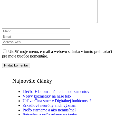
Meno
Email
Adresa
webu
Uložiť moje meno, e-mail a webovú stránku v tomto prehliadači
pre moje budúce komentáre.
Najnovšie články
Liečba Hladom a náhrada medikamentov
Vplyv kozmetiky na naše telo
Udáva Čína smer v Digitálnej budúcnosti?
Zrkadlové neuróny a ich význam
Prečo starneme a ako nemusíme?
Potraviny z poľa priamo na tanier