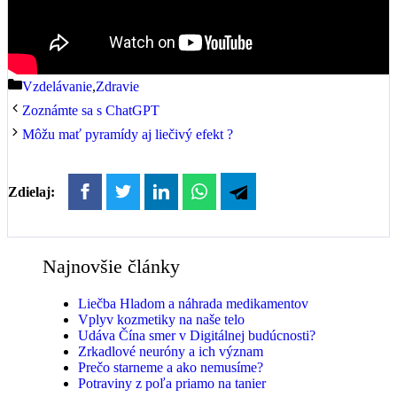
Kategórie
Vzdelávanie
,
Zdravie
Zoznámte sa s ChatGPT
Môžu mať pyramídy aj liečivý efekt ?
Zdielaj:
Najnovšie články
Liečba Hladom a náhrada medikamentov
Vplyv kozmetiky na naše telo
Udáva Čína smer v Digitálnej budúcnosti?
Zrkadlové neuróny a ich význam
Prečo starneme a ako nemusíme?
Potraviny z poľa priamo na tanier