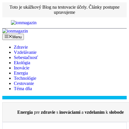
Preskočiť
Toto je ukážkový Blog na testovacie účely. Články postupne
na
upravujeme
obsah
Menu
Zdravie
Vzdelávanie
Sebestačnosť
Ekológia
Inovácie
Energia
Technológie
Cestovanie
Téma dňa
Energia
pre
zdravie
s
inováciami
a
vzdelaním
k
slobode